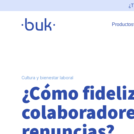
¿T
Productos
Cultura y bienestar laboral
¿Cómo fideliz
colaboradore
renuncias?