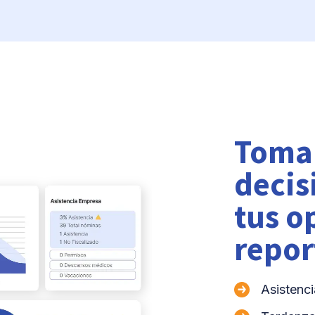
Toma
decis
tus o
repor
Asistenci