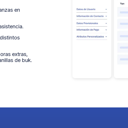
danzas en
sistencia.
distintos
oras extras,
nillas de buk.