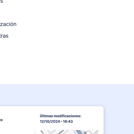
as
ización
tras