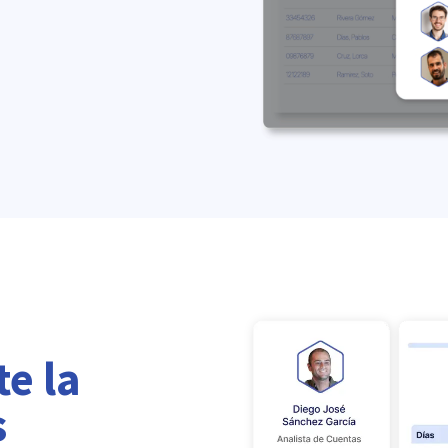
e la
s