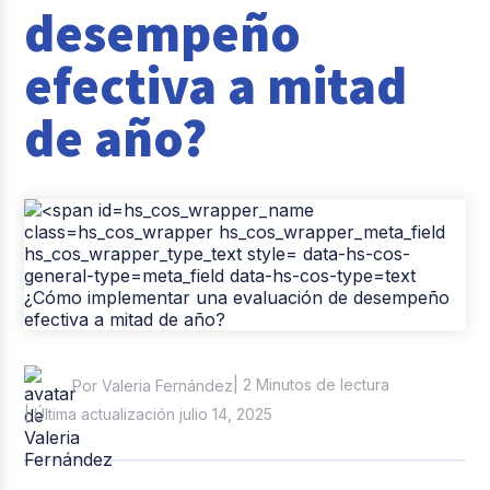
desempeño
Casos de éxito
efectiva a mitad
Tendencias y Data
de año?
Columna del Experto
Pago de nómina
Reclutamiento y Selección
| 2 Minutos de lectura
Por Valeria Fernández
| Última actualización julio 14, 2025