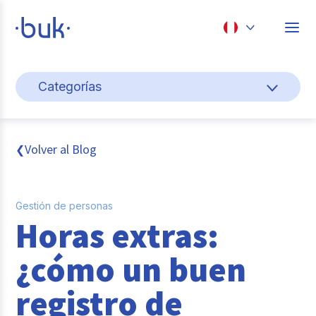
Chile
Categorías
Colombia
Gestión de personas
Perú
México
Cultura y bienestar laboral
Volver al Blog
❮
Brasil
Transformación digital
Gestión de personas
Sistema pagos y planillas
Horas extras:
Entrevistas
¿cómo un buen
Buk
registro de
Reclutamiento y selección de personal