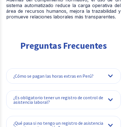
sistema automatizado reduce la carga operativa del
área de recursos humanos, mejora la trazabilidad y
promueve relaciones laborales más transparentes.
Preguntas Frecuentes
¿Cómo se pagan las horas extras en Perú?
Las dos primeras horas se pagan con un
¿Es obligatorio tener un registro de control de
recargo del 25% sobre el valor hora. A
asistencia laboral?
partir de la tercera hora, el recargo es del
35%. Un software lo calcula
automáticamente.
¿Qué pasa si no tengo un registro de asistencia