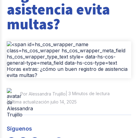
asistencia evita
Casos de éxito
multas?
Tendencias y Data
Columna del Experto
Pago de nómina
Reclutamiento y Selección
| 3 Minutos de lectura
Por Alessandra Trujillo
| Última actualización julio 14, 2025
Síguenos