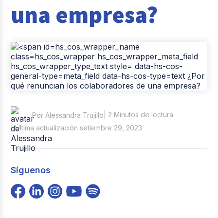
una empresa?
Casos de éxito
Tendencias y Data
Columna del Experto
Pago de nómina
Reclutamiento y Selección
| 2 Minutos de lectura
Por Alessandra Trujillo
| Última actualización setiembre 29, 2023
Síguenos