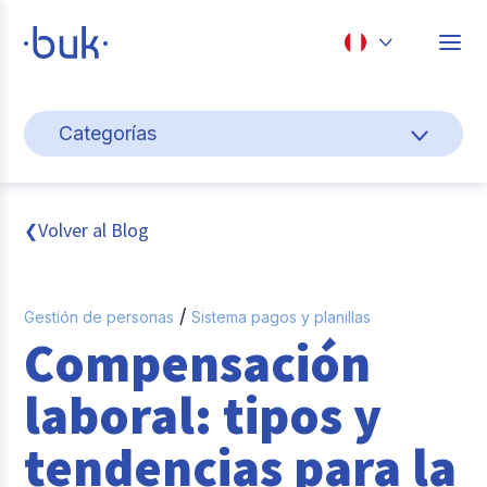
Chile
Categorías
Colombia
Gestión de personas
Perú
México
Cultura y bienestar laboral
Volver al Blog
❮
Brasil
Transformación digital
/
Gestión de personas
Sistema pagos y planillas
Sistema pagos y planillas
Compensación
Entrevistas
laboral: tipos y
Buk
tendencias para la
Reclutamiento y selección de personal