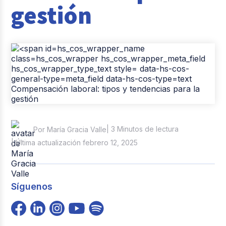
gestión
Casos de éxito
Tendencias y Data
Columna del Experto
Pago de nómina
Reclutamiento y Selección
| 3 Minutos de lectura
Por María Gracia Valle
| Última actualización febrero 12, 2025
Síguenos