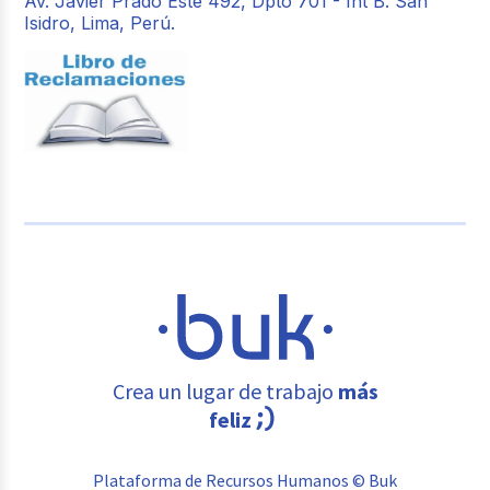
Av. Javier Prado Este 492, Dpto 701 - Int B. San
Isidro, Lima, Perú.
Crea un lugar de trabajo
más
feliz
Plataforma de Recursos Humanos © Buk