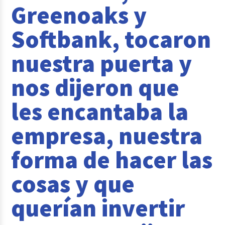
Greenoaks y
Casos de éxito
Softbank, tocaron
Tendencias y Data
nuestra puerta y
Columna del Experto
nos dijeron que
Pago de nómina
Reclutamiento y Selección
les encantaba la
empresa, nuestra
forma de hacer las
cosas y que
querían invertir