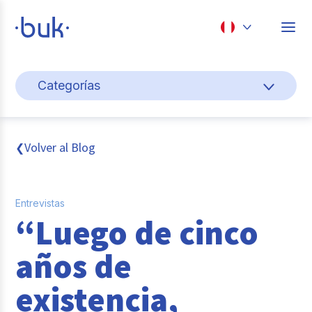
Chile
Categorías
Colombia
Gestión de personas
Perú
México
Cultura y bienestar laboral
Volver al Blog
❮
Brasil
Transformación digital
Entrevistas
Sistema pagos y planillas
“Luego de cinco
Entrevistas
años de
Buk
existencia,
Reclutamiento y selección de personal