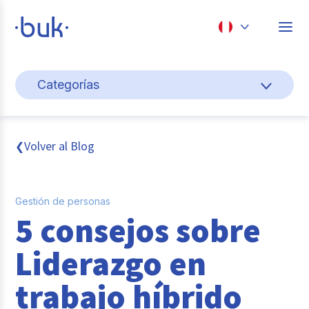
Chile
Categorías
Colombia
Gestión de personas
Perú
México
Cultura y bienestar laboral
Volver al Blog
❮
Brasil
Transformación digital
Gestión de personas
Sistema pagos y planillas
5 consejos sobre
Entrevistas
Liderazgo en
Buk
trabajo híbrido
Reclutamiento y selección de personal