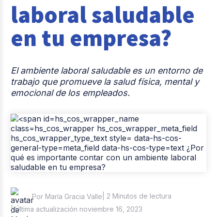
laboral saludable
Casos de éxito
en tu empresa?
Tendencias y Data
Columna del Experto
El ambiente laboral saludable es un entorno de
Pago de nómina
trabajo que promueve la salud física, mental y
emocional de los empleados.
Reclutamiento y Selección
| 2 Minutos de lectura
Por María Gracia Valle
| Última actualización noviembre 16, 2023