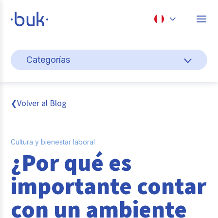
Chile
Categorías
Colombia
Gestión de personas
Perú
México
Cultura y bienestar laboral
Volver al Blog
❮
Brasil
Transformación digital
Cultura y bienestar laboral
Sistema pagos y planillas
¿Por qué es
Entrevistas
importante contar
Buk
con un ambiente
Reclutamiento y selección de personal