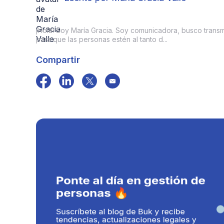
¡Hola! Soy María Gracia. Soy comunicadora, busco transmit
para que las personas estén al tanto d...
Compartir