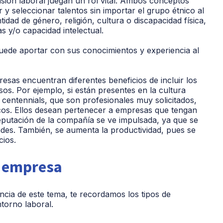
usión laboral juegan un rol vital. Ambos conceptos
 y seleccionar talentos sin importar el grupo étnico al
idad de género, religión, cultura o discapacidad física,
as y/o capacidad intelectual.
ede aportar con sus conocimientos y experiencia al
esas encuentran diferentes beneficios de incluir los
os. Por ejemplo, si están presentes en la cultura
y centennials, que son profesionales muy solicitados,
cos. Ellos desean pertenecer a empresas que tengan
reputación de la compañía se ve impulsada, ya que se
ades. También, se aumenta la productividad, pues se
cios.
a empresa
ia de este tema, te recordamos los tipos de
ntorno laboral.