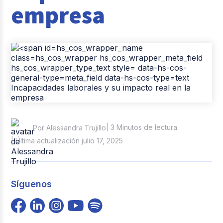
empresa
Casos de éxito
Tendencias y Data
Columna del Experto
Pago de nómina
Reclutamiento y Selección
| 3 Minutos de lectura
Por Alessandra Trujillo
| Última actualización julio 17, 2025
Síguenos