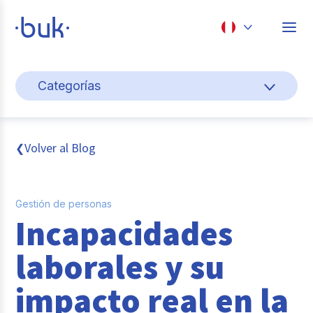
Chile
Categorías
Colombia
Gestión de personas
Perú
México
Cultura y bienestar laboral
Volver al Blog
❮
Brasil
Transformación digital
Gestión de personas
Sistema pagos y planillas
Incapacidades
Entrevistas
laborales y su
Buk
impacto real en la
Reclutamiento y selección de personal