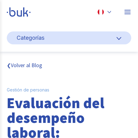
Chile
Categorías
Colombia
Gestión de personas
Perú
México
Cultura y bienestar laboral
Volver al Blog
❮
Brasil
Transformación digital
Gestión de personas
Sistema pagos y planillas
Evaluación del
Entrevistas
desempeño
Buk
laboral:
Reclutamiento y selección de personal