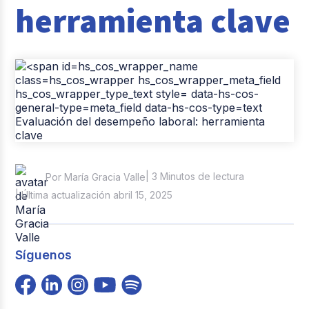
herramienta clave
Casos de éxito
Tendencias y Data
Columna del Experto
Pago de nómina
Reclutamiento y Selección
| 3 Minutos de lectura
Por María Gracia Valle
| Última actualización abril 15, 2025
Síguenos