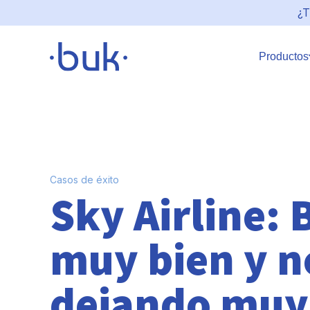
¿T
Productos
Casos de éxito
Sky Airline:
muy bien y n
dejando muy 