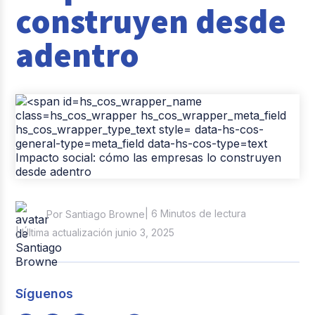
construyen desde
Casos de éxito
adentro
Tendencias y Data
Columna del Experto
Pago de nómina
Reclutamiento y Selección
| 6 Minutos de lectura
Por Santiago Browne
| Última actualización junio 3, 2025
Síguenos