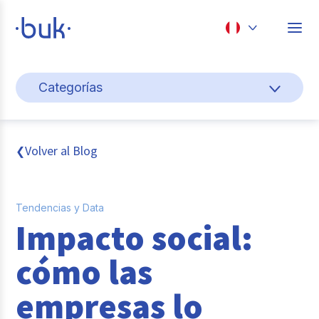
Chile
Categorías
Colombia
Gestión de personas
Perú
México
Cultura y bienestar laboral
Volver al Blog
❮
Brasil
Transformación digital
Tendencias y Data
Sistema pagos y planillas
Impacto social:
Entrevistas
cómo las
Buk
empresas lo
Reclutamiento y selección de personal