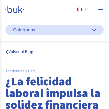
Chile
Categorías
Colombia
Gestión de personas
Perú
México
Cultura y bienestar laboral
Volver al Blog
❮
Brasil
Transformación digital
Tendencias y Data
Sistema pagos y planillas
¿La felicidad
Entrevistas
laboral impulsa la
Buk
solidez financiera
Reclutamiento y selección de personal