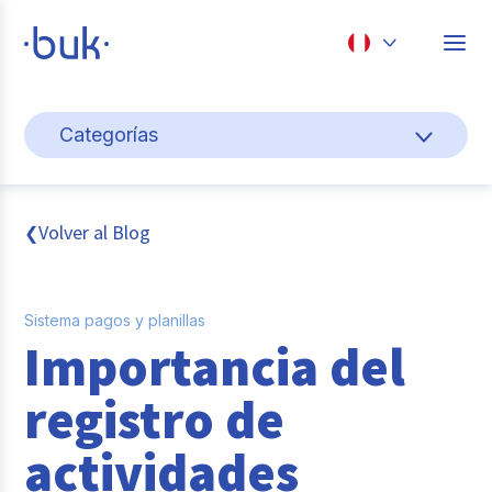
Chile
Categorías
Colombia
Gestión de personas
Perú
México
Cultura y bienestar laboral
Volver al Blog
❮
Brasil
Transformación digital
Sistema pagos y planillas
Sistema pagos y planillas
Importancia del
Entrevistas
registro de
Buk
actividades
Reclutamiento y selección de personal