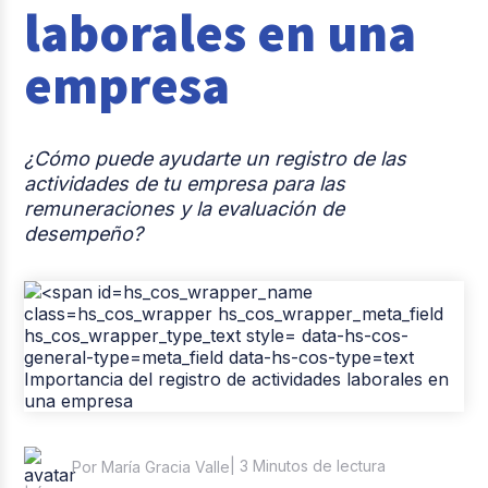
laborales en una
Casos de éxito
empresa
Tendencias y Data
Columna del Experto
¿Cómo puede ayudarte un registro de las
Pago de nómina
actividades de tu empresa para las
remuneraciones y la evaluación de
Reclutamiento y Selección
desempeño?
| 3 Minutos de lectura
Por María Gracia Valle