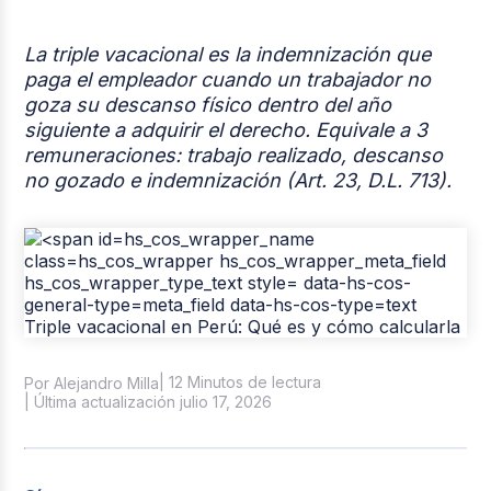
Casos de éxito
La triple vacacional es la indemnización que
Tendencias y Data
paga el empleador cuando un trabajador no
goza su descanso físico dentro del año
Columna del Experto
siguiente a adquirir el derecho. Equivale a 3
remuneraciones: trabajo realizado, descanso
Pago de nómina
no gozado e indemnización (Art. 23, D.L. 713).
Reclutamiento y Selección
| 12 Minutos de lectura
Por Alejandro Milla
| Última actualización julio 17, 2026