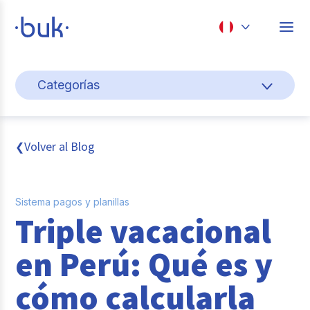
Chile
Categorías
Colombia
Gestión de personas
Perú
México
Cultura y bienestar laboral
Volver al Blog
❮
Brasil
Transformación digital
Sistema pagos y planillas
Sistema pagos y planillas
Triple vacacional
Entrevistas
en Perú: Qué es y
Buk
cómo calcularla
Reclutamiento y selección de personal