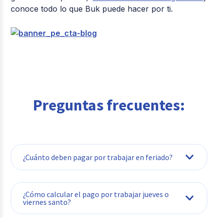
conoce todo lo que Buk puede hacer por ti.
Preguntas frecuentes:
¿Cuánto deben pagar por trabajar en feriado?
Si trabajas en feriado y no recibes
¿Cómo calcular el pago por trabajar jueves o
descanso sustitutorio, te corresponde el
viernes santo?
pago triple. Este concepto incluye la
remuneración por el feriado (ya integrada