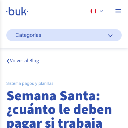
Chile
Categorías
Colombia
Gestión de personas
Perú
México
Cultura y bienestar laboral
Volver al Blog
❮
Brasil
Transformación digital
Sistema pagos y planillas
Sistema pagos y planillas
Semana Santa:
Entrevistas
¿cuánto le deben
Buk
pagar si trabaja
Reclutamiento y selección de personal