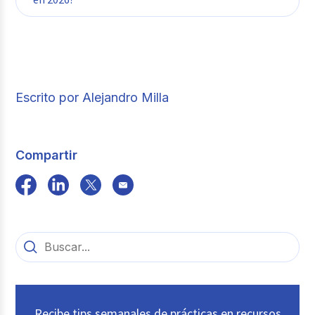
el Ministerio de Economía y Finanzas
aplicar retenciones de quinta categoría
(MEF)
, entidad encargada de actualizar
según los tramos del Impuesto a la Renta.
anualmente este indicador económico en
Para renta de cuarta categoría, la
Perú.
deducción base continúa siendo de
7 UIT
anuales
, equivalentes a
S/ 38,500
en 2026.
Además, los trabajadores independientes
Escrito por Alejandro Milla
pueden acceder a deducciones adicionales
de hasta 3 UIT por gastos personales
permitidos.
7×5500=385007×5500=38500
Compartir
Recibe tips semanales de prácticas en recursos