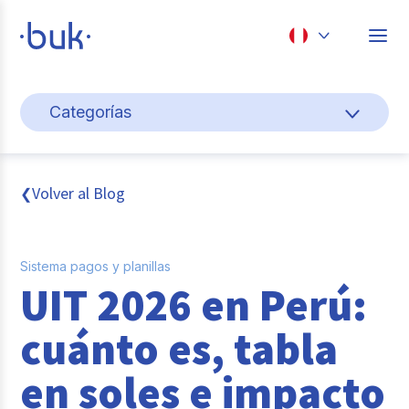
Chile
Categorías
Colombia
Gestión de personas
Perú
México
Cultura y bienestar laboral
Volver al Blog
❮
Brasil
Transformación digital
Sistema pagos y planillas
Sistema pagos y planillas
UIT 2026 en Perú:
Entrevistas
cuánto es, tabla
Buk
en soles e impacto
Reclutamiento y selección de personal