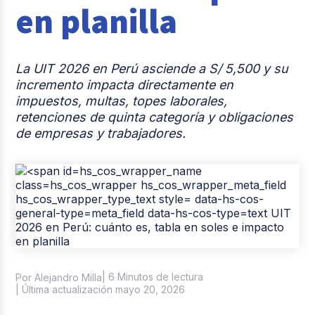
en planilla
Casos de éxito
Tendencias y Data
La UIT 2026 en Perú asciende a S/ 5,500 y su
Columna del Experto
incremento impacta directamente en
impuestos, multas, topes laborales,
Pago de nómina
retenciones de quinta categoría y obligaciones
de empresas y trabajadores.
Reclutamiento y Selección
| 6 Minutos de lectura
Por Alejandro Milla
| Última actualización mayo 20, 2026