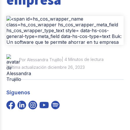
Casos de éxito
Tendencias y Data
Columna del Experto
Pago de nómina
Reclutamiento y Selección
| 4 Minutos de lectura
Por Alessandra Trujillo
| Última actualización diciembre 26, 2023
Síguenos