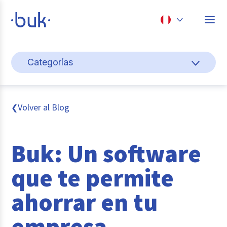
Chile
Categorías
Colombia
Gestión de personas
Perú
México
Cultura y bienestar laboral
Volver al Blog
❮
Brasil
Transformación digital
Buk: Un software
Sistema pagos y planillas
que te permite
Entrevistas
ahorrar en tu
Buk
empresa
Reclutamiento y selección de personal