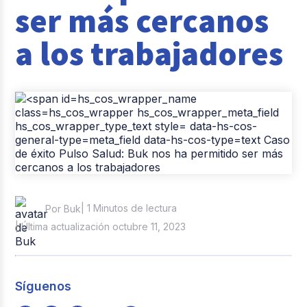
ser más cercanos
Casos de éxito
a los trabajadores
Tendencias y Data
Columna del Experto
Pago de nómina
Reclutamiento y Selección
| 1 Minutos de lectura
Por Buk
| Última actualización octubre 11, 2023
Síguenos