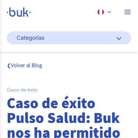
Chile
Categorías
Colombia
Gestión de personas
Perú
México
Cultura y bienestar laboral
Volver al Blog
❮
Brasil
Transformación digital
Casos de éxito
Sistema pagos y planillas
Caso de éxito
Entrevistas
Pulso Salud: Buk
Buk
nos ha permitido
Reclutamiento y selección de personal