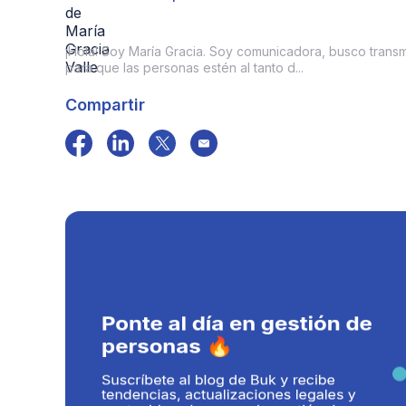
¡Hola! Soy María Gracia. Soy comunicadora, busco transmit
para que las personas estén al tanto d...
Compartir