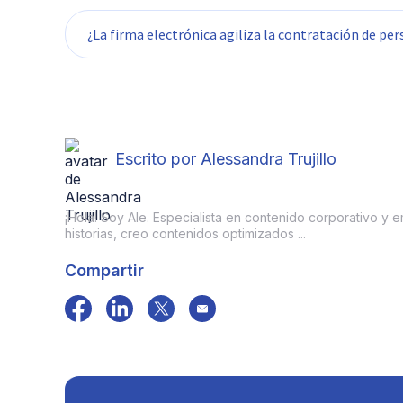
Reduce costos de papel, tinta, impresión, me
¿La firma electrónica agiliza la contratación de pe
disminuye gastos por errores y re trabajos, i
Sí, permite firmar contratos de forma rápida
incorporación de nuevos colaboradores a tu
Escrito por Alessandra Trujillo
¡Hola! Soy Ale. Especialista en contenido corporativo y 
historias, creo contenidos optimizados ...
Compartir