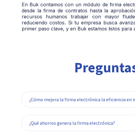
En Buk contamos con un módulo de firma electró
desde la firma de contratos hasta la aprobación
recursos humanos trabajar con mayor fluidez
reduciendo costos. Si tu empresa busca avanzar 
primer paso clave, y en Buk estamos listos para 
Preguntas
¿Cómo mejora la firma electrónica la eficiencia en
Agiliza la gestión documental, reduce tiempo
¿Qué ahorros genera la firma electrónica?
flujos de trabajo al eliminar procesos manuale