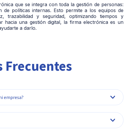
nica que se integra con toda la gestión de personas:
 de políticas internas. Esto permite a los equipos de
, trazabilidad y seguridad, optimizando tiempos y
hacia una gestión digital, la firma electrónica es un
ayudarte a darlo.
 Frecuentes
 mi empresa?
s de aprobación y contratación, y optimiza los
s y físicos.