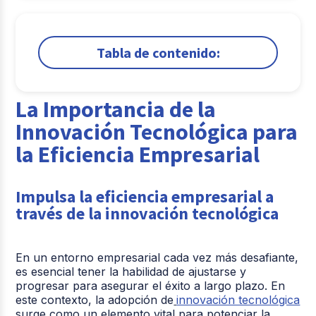
Tabla de contenido:
1.
La Importancia de la Innovación Tecnológica
para la Eficiencia Empresarial
La Importancia de la
2.
La Importancia de la Transformación
Innovación Tecnológica para
Digital para las Empresas Peruanas
la Eficiencia Empresarial
3.
Eficiencia Empresarial: Clave para el Éxito en el
Entorno Competitivo Actual
Impulsa la eficiencia empresarial a
Comparte
través de la innovación tecnológica
En un entorno empresarial cada vez más desafiante,
es esencial tener la habilidad de ajustarse y
progresar para asegurar el éxito a largo plazo. En
este contexto, la adopción de
innovación tecnológica
surge como un elemento vital para potenciar la