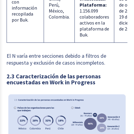
con
Perú,
Plataforma:
de oct
información
México,
1.156.099
de 2026
recopilada
Colombia.
colaboradores
19 de
por Buk.
activos en la
diciem
plataforma de
de 2026
Buk.
El N varía entre secciones debido a filtros de
respuesta y exclusión de casos incompletos.
2.3 Caracterización de las personas
encuestadas en Work in Progress