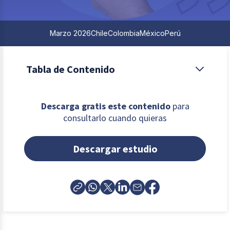
Marzo 2026
Chile
Colombia
México
Perú
Tabla de Contenido
Resumen ejecutivo
Descarga gratis este contenido
para
consultarlo cuando quieras
Introducción
Descargar estudio
Sobre el estudio
Capítulo 1: Radiografía a las brechas
salariales
Capítulo 2: Negociación individual y
credibilidad del sistema de ascensos