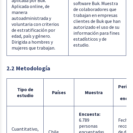
aplicada por Buk.
software Buk. Muestra
Aplicada online, de
de colaboradores que
manera
trabajan en empresas
autoadministrada y
clientes de Buk que han
voluntaria con criterios
autorizado el uso de su
de estratificación por
información para fines
edad, país y género.
estadísticos y de
Dirigida a hombres y
estudio.
mujeres que trabajan.
2.2 Metodología
Períod
Tipo de
Países
Muestra
la
estudio
encue
Encuesta:
6.789
Fecha 
personas
recole
Cuantitativo,
Chile,
encuestadas.
de dato