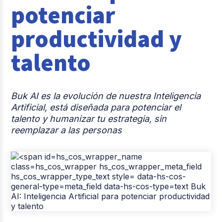
potenciar
Casos de éxito
productividad y
Tendencias y Data
talento
Columna del Experto
Pago de nómina
Buk AI es la evolución de nuestra Inteligencia
Reclutamiento y Selección
Artificial, está diseñada para potenciar el
talento y humanizar tu estrategia, sin
reemplazar a las personas