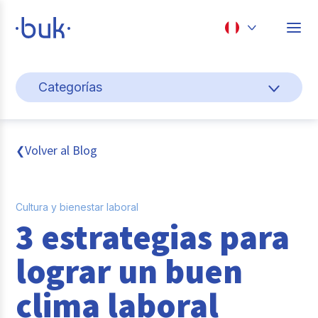
Chile
Categorías
Colombia
Gestión de personas
Perú
México
Cultura y bienestar laboral
Volver al Blog
❮
Brasil
Transformación digital
Cultura y bienestar laboral
Sistema pagos y planillas
3 estrategias para
Entrevistas
lograr un buen
Buk
clima laboral
Reclutamiento y selección de personal