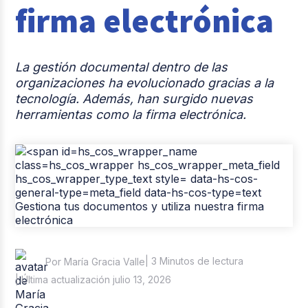
firma electrónica
Casos de éxito
Tendencias y Data
La gestión documental dentro de las
Columna del Experto
organizaciones ha evolucionado gracias a la
tecnología. Además, han surgido nuevas
Pago de nómina
herramientas como la firma electrónica.
Reclutamiento y Selección
| 3 Minutos de lectura
Por María Gracia Valle
| Última actualización julio 13, 2026