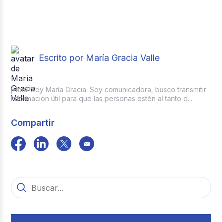
reduce tiempos de gestión y elimina los
La firma electrónica de Buk utiliza doble
costos asociados al manejo de documentos
autenticación, junto con usuario-clave, IP,
impresos.
token único y código QR. Esto permite
verificar la identidad del firmante y mantener
una trazabilidad completa.
Escrito por María Gracia Valle
¡Hola! Soy María Gracia. Soy comunicadora, busco transmitir
información útil para que las personas estén al tanto d...
Compartir