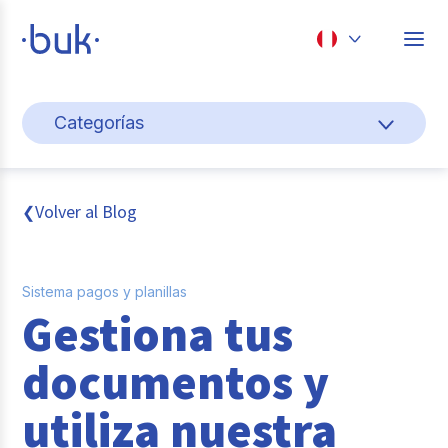
Chile
Categorías
Colombia
Gestión de personas
Perú
México
Cultura y bienestar laboral
Volver al Blog
❮
Brasil
Transformación digital
Sistema pagos y planillas
Sistema pagos y planillas
Gestiona tus
Entrevistas
documentos y
Buk
utiliza nuestra
Reclutamiento y selección de personal