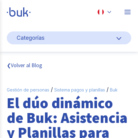
Chile
Categorías
Colombia
Gestión de personas
Perú
México
Cultura y bienestar laboral
Volver al Blog
❮
Brasil
Transformación digital
/
/
Gestión de personas
Sistema pagos y planillas
Buk
Sistema pagos y planillas
El dúo dinámico
Entrevistas
de Buk: Asistencia
Buk
y Planillas para
Reclutamiento y selección de personal