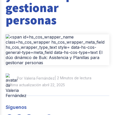
gestionar
Casos de éxito
personas
Tendencias y Data
Columna del Experto
Pago de nómina
Reclutamiento y Selección
| 2 Minutos de lectura
Por Valeria Fernández
| Última actualización abril 22, 2025
Síguenos