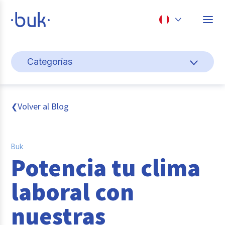
Chile
Categorías
Colombia
Gestión de personas
Perú
México
Cultura y bienestar laboral
Volver al Blog
❮
Brasil
Transformación digital
Buk
Sistema pagos y planillas
Potencia tu clima
Entrevistas
laboral con
Buk
nuestras
Reclutamiento y selección de personal