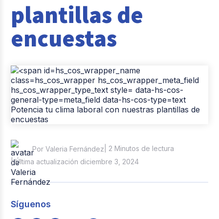
plantillas de
Casos de éxito
encuestas
Tendencias y Data
Columna del Experto
Pago de nómina
Reclutamiento y Selección
| 2 Minutos de lectura
Por Valeria Fernández
| Última actualización diciembre 3, 2024
Síguenos