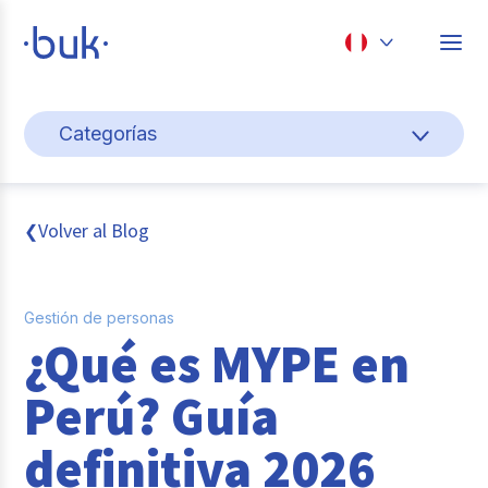
Chile
Categorías
Colombia
Gestión de personas
Perú
México
Cultura y bienestar laboral
Volver al Blog
❮
Brasil
Transformación digital
Gestión de personas
Sistema pagos y planillas
¿Qué es MYPE en
Entrevistas
Perú? Guía
Buk
definitiva 2026
Reclutamiento y selección de personal