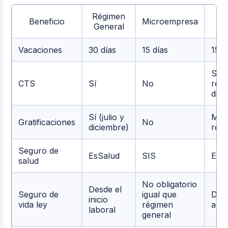
Régimen
Beneficio
Microempresa
General
Vacaciones
30 días
15 días
15 d
Sí (
CTS
Sí
No
rem
diar
Sí (julio y
Med
Gratificaciones
No
diciembre)
rem
Seguro de
EsSalud
SIS
EsS
salud
No obligatorio
Desde el
Seguro de
igual que
Desd
inicio
vida ley
régimen
año
laboral
general