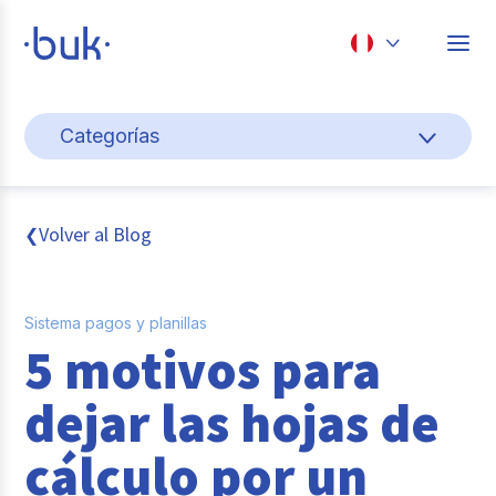
Chile
Categorías
Colombia
Gestión de personas
Perú
México
Cultura y bienestar laboral
Volver al Blog
❮
Brasil
Transformación digital
Sistema pagos y planillas
Sistema pagos y planillas
5 motivos para
Entrevistas
dejar las hojas de
Buk
cálculo por un
Reclutamiento y selección de personal