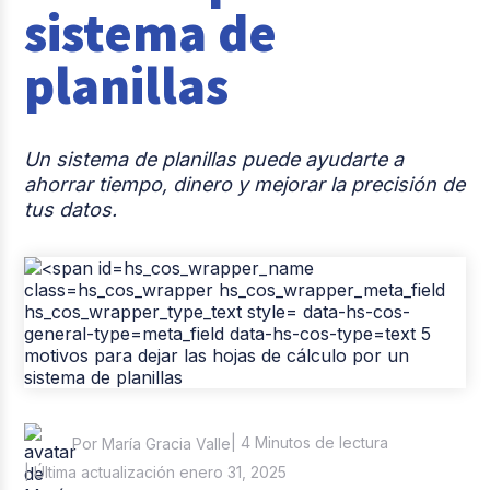
sistema de
Casos de éxito
planillas
Tendencias y Data
Columna del Experto
Un sistema de planillas puede ayudarte a
Pago de nómina
ahorrar tiempo, dinero y mejorar la precisión de
tus datos.
Reclutamiento y Selección
| 4 Minutos de lectura
Por María Gracia Valle
| Última actualización enero 31, 2025