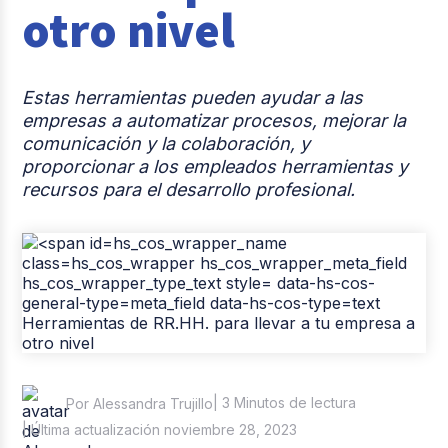
otro nivel
Casos de éxito
Tendencias y Data
Estas herramientas pueden ayudar a las
Columna del Experto
empresas a automatizar procesos, mejorar la
comunicación y la colaboración, y
Pago de nómina
proporcionar a los empleados herramientas y
recursos para el desarrollo profesional.
Reclutamiento y Selección
| 3 Minutos de lectura
Por Alessandra Trujillo
| Última actualización noviembre 28, 2023