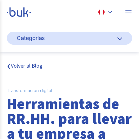
Chile
Categorías
Colombia
Gestión de personas
Perú
México
Cultura y bienestar laboral
Volver al Blog
❮
Brasil
Transformación digital
Transformación digital
Sistema pagos y planillas
Herramientas de
Entrevistas
RR.HH. para llevar
Buk
a tu empresa a
Reclutamiento y selección de personal