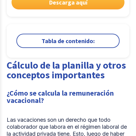
Descarga aquí
Tabla de contenido:
1.
Cálculo de la planilla y otros conceptos
importantes
Cálculo de la planilla y otros
2.
Sistema de planillas
conceptos importantes
Comparte
¿Cómo se calcula la remuneración
vacacional?
Las vacaciones son un derecho que todo
colaborador que labora en el régimen laboral de
la actividad privada tiene. Esto, luego de haber