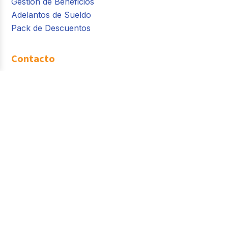
Gestión de Beneficios
Adelantos de Sueldo
Pack de Descuentos
Contacto
Ventas:
contacto@buk.pe
+51 920 901 153
Servicio al Cliente
sac@buk.pe
(01) 701 8179
Av. Javier Prado Este 492, Dpto 701 - Int B. San
Isidro, Lima, Perú.